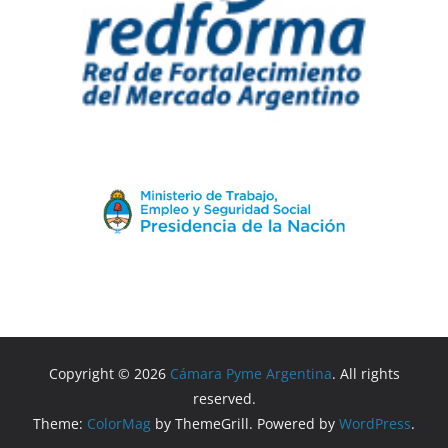
Copyright © 2026
Cámara Pyme Argentina
. All rights
reserved.
Theme:
ColorMag
by ThemeGrill. Powered by
WordPress
.