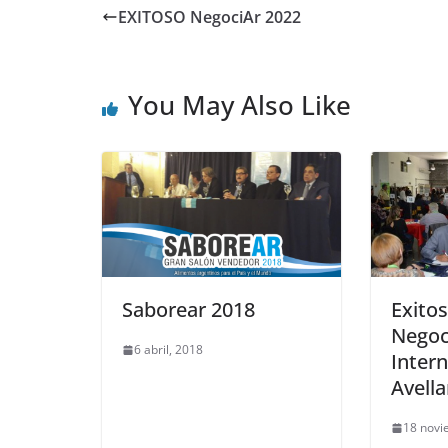
EXITOSO NegociAr 2022
You May Also Like
Saborear 2018
Exito
Negoc
6 abril, 2018
Intern
Avell
18 novi