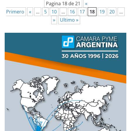
Pagina 18 de 21
«
Primero
«
...
5
10
...
16
17
18
19
20
...
»
Ultimo »